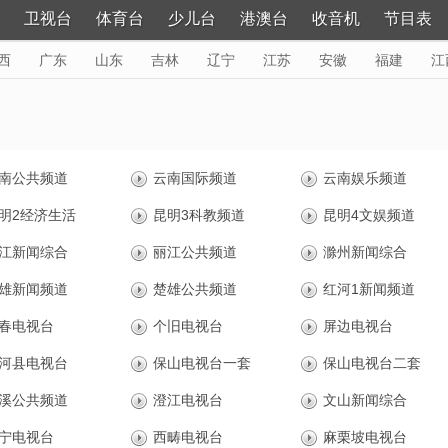
卫视台
体育台
少儿台
港澳台
收音机
节目表
西
广东
山东
吉林
辽宁
江苏
安徽
福建
江
黑龙江
更多>
云南网络电视台
南公共频道
云南国际频道
云南娱乐频道
明2经济生活
昆明3科教频道
昆明4文娱频道
江新闻综合
丽江公共频道
滁州新闻综合
雄新闻频道
楚雄公共频道
红河1新闻频道
春电视台
个旧电视台
屏边电视台
河县电视台
保山电视台一套
保山电视台二套
溪公共频道
澄江电视台
文山新闻综合
宁电视台
西畴电视台
麻栗坡电视台