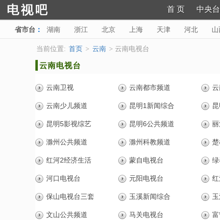
首 页
中央台
省市台
：
湖南
浙江
北京
上海
天津
河北
山
陕西
甘肃
青海
宁夏
新疆
海南
西藏
当前位置:
首页
>
云南
> 云南电视台
云南电视台
云南卫视
云南都市频道
云
云南少儿频道
昆明1新闻综合
昆
昆明5影视综艺
昆明6公共频道
丽
滁州公共频道
滁州科教频道
楚
红河2经济生活
蒙自电视台
绿
河口电视台
元阳电视台
红
保山电视台三套
玉溪新闻综合
玉
文山公共频道
马关电视台
富