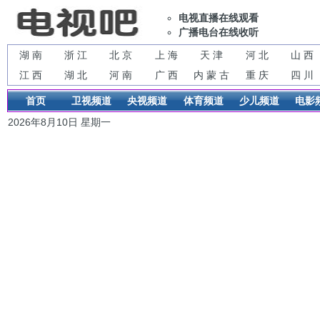
电视直播在线观看
广播电台在线收听
湖 南
浙 江
北 京
上 海
天 津
河 北
山 西
江 西
湖 北
河 南
广 西
内 蒙 古
重 庆
四 川
首页
卫视频道
央视频道
体育频道
少儿频道
电影
2026年8月10日 星期一