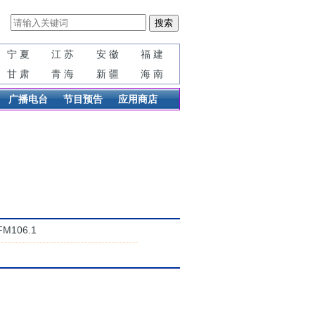
宁 夏
江 苏
安 徽
福 建
甘 肃
青 海
新 疆
海 南
广播电台
节目预告
应用商店
106.1