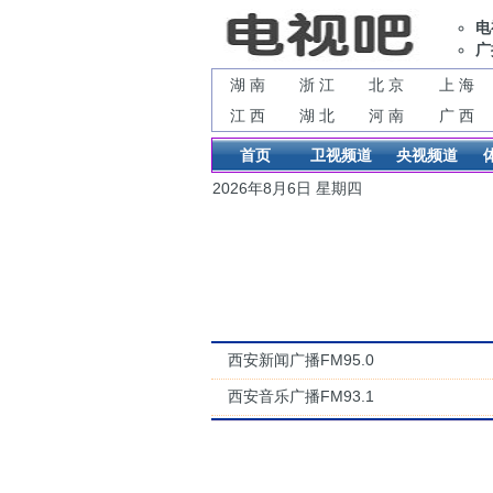
电
广
湖 南
浙 江
北 京
上 海
江 西
湖 北
河 南
广 西
首页
卫视频道
央视频道
2026年8月6日 星期四
西安新闻广播FM95.0
西安音乐广播FM93.1