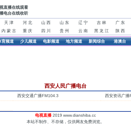
视直播在线观看
播电台在线收听
天 津
河 北
山 西
山 东
辽 宁
吉 林
广 东
内 蒙 古
重 庆
四 川
贵 州
云 南
黑 龙 江
陕 西
体育频道
少儿频道
电影频道
地方频道
新闻综合
港澳台
西安人民广播电台
西安交通广播FM104.3
西安资讯广播FM
电视直播
2019 www.dianshiba.cc
本站不制作、不存储，仅供网友免费浏览。