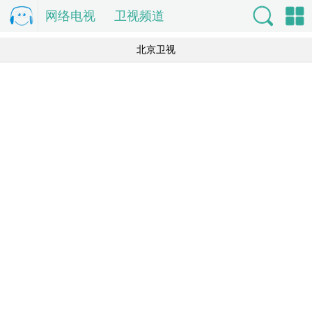
网络电视
电
卫视频道
视直
索
单
北京卫视
播