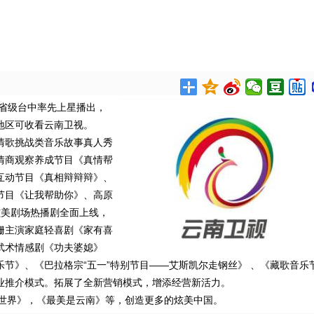
国省级台中率先上星播出，
和地区可收看云南卫视。
出情歌挑战类音乐故事真人秀
情商观察养成节目《真情帮
互动节目《真相辩辩辩》、
节目《让我帮助你》、高原
炫美剧场热播剧全面上线，
姗主演家庭轻喜剧《家有喜
武术情感剧《功夫婆媳》
节》、《巴拉格宗“五一”特别节目——艾斯凯尔走钢丝》 、《藏歌音乐
业推介模式。拓展了全新营销模式，增添经营新活力。
小世界》，《最美是云南》等，创造更多的炫美中国。