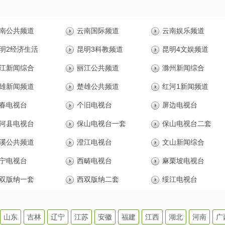
南公共频道
云南国际频道
云南娱乐频道
明2经济生活
昆明3科教频道
昆明4文娱频道
江新闻综合
丽江公共频道
滁州新闻综合
雄新闻频道
楚雄公共频道
红河1新闻频道
春电视台
个旧电视台
屏边电视台
河县电视台
保山电视台一套
保山电视台二套
溪公共频道
澄江电视台
文山新闻综合
宁电视台
西畴电视台
麻栗坡电视台
双版纳一套
西双版纳二套
绥江电视台
山东
吉林
辽宁
江苏
安徽
福建
江西
湖北
河南
广