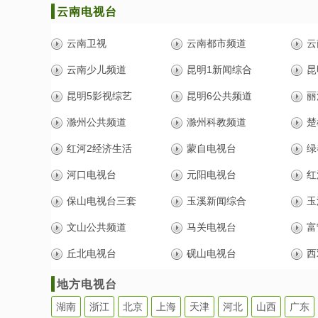
云南电视台
云南卫视
云南都市频道
云
云南少儿频道
昆明1新闻综合
昆
昆明5影视综艺
昆明6公共频道
丽
滁州公共频道
滁州科教频道
楚
红河2经济生活
蒙自电视台
绿
河口电视台
元阳电视台
红
保山电视台三套
玉溪新闻综合
玉
文山公共频道
马关电视台
富
丘北电视台
砚山电视台
西
地方电视台
湖南
浙江
北京
上海
天津
河北
山西
广东