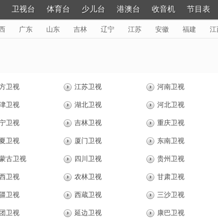
卫视台
体育台
少儿台
港澳台
收音机
节目表
西
广东
山东
吉林
辽宁
江苏
安徽
福建
江
黑龙江
更多>
方卫视
江苏卫视
河南卫视
津卫视
湖北卫视
河北卫视
宁卫视
吉林卫视
重庆卫视
夏卫视
厦门卫视
东南卫视
蒙古卫视
四川卫视
贵州卫视
西卫视
农林卫视
甘肃卫视
疆卫视
西蔵卫视
三沙卫视
团卫视
延边卫视
康巴卫视