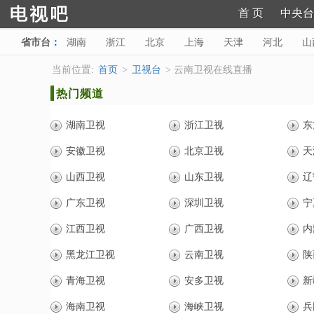
首 页
中央台
省市台
：
湖南
浙江
北京
上海
天津
河北
山
陕西
甘肃
青海
宁夏
新疆
海南
西藏
当前位置:
首页
>
卫视台
> 云南卫视在线直播
热门频道
湖南卫视
浙江卫视
东
安徽卫视
北京卫视
天
山西卫视
山东卫视
辽
广东卫视
深圳卫视
宁
江西卫视
广西卫视
内
黑龙江卫视
云南卫视
陕
青海卫视
安多卫视
新
海南卫视
海峡卫视
兵