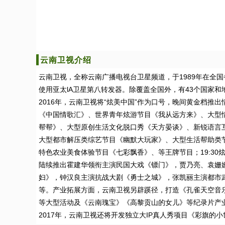
云南卫视介绍
云南卫视，全称云南广播电视台卫星频道，于1989年在全
使用亚太lA卫星第八转发器。除覆盖全国外，有43个国家
2016年，云南卫视将“炫美中国”作为口号，晚间黄金档推
《中国情歌汇》、世界青年炫游节目《我从远方来》、大型
帮帮》、大型原创生活文化脱口秀《天方晏谈》、新锐语言
大型都市解压类综艺节目《幽默大玩家》、大型生活帮助类
特色农业美食体验节目《七彩飘香》、等王牌节目；19:30
陆续推出霍建华领衔主演民国大戏《镖门》，贾乃亮、袁姗
妇》，钟汉良主演抗战大剧《勇士之城》，张凯丽主演都市
等。产业拓展方面，云南卫视另辟蹊径，打造《孔雀天空音乐
等大型活动及《云南瑰宝》《高黎贡山的女儿》等纪录片产
2017年，云南卫视还将开发独立大IP真人秀项目《彩旗的