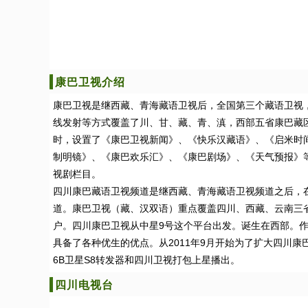
康巴卫视介绍
康巴卫视是继西藏、青海藏语卫视后，全国第三个藏语卫视
线发射等方式覆盖了川、甘、藏、青、滇，西部五省康巴藏区
时，设置了《康巴卫视新闻》、《快乐汉藏语》、《启米时
制明镜》、《康巴欢乐汇》、《康巴剧场》、《天气预报》
视剧栏目。
四川康巴藏语卫视频道是继西藏、青海藏语卫视频道之后，
道。康巴卫视（藏、汉双语）重点覆盖四川、西藏、云南三
户。四川康巴卫视从中星9号这个平台出发。诞生在西部。
具备了各种优生的优点。从2011年9月开始为了扩大四川康
6B卫星S8转发器和四川卫视打包上星播出。
四川电视台