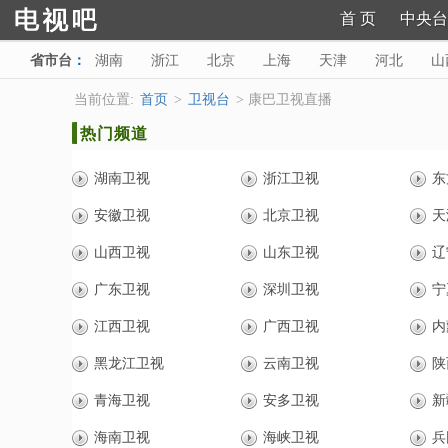
首 页
中央台
省市台
：
湖南
浙江
北京
上海
天津
河北
山
陕西
甘肃
青海
宁夏
新疆
海南
西藏
当前位置:
首页
>
卫视台
> 康巴卫视直播
热门频道
湖南卫视
浙江卫视
东
安徽卫视
北京卫视
天
山西卫视
山东卫视
辽
广东卫视
深圳卫视
宁
江西卫视
广西卫视
内
黑龙江卫视
云南卫视
陕
青海卫视
安多卫视
新
海南卫视
海峡卫视
兵