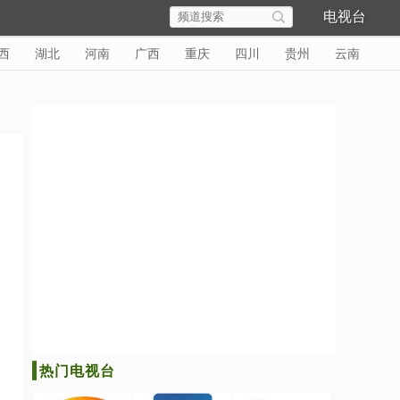
电视台
西
湖北
河南
广西
重庆
四川
贵州
云南
热门电视台