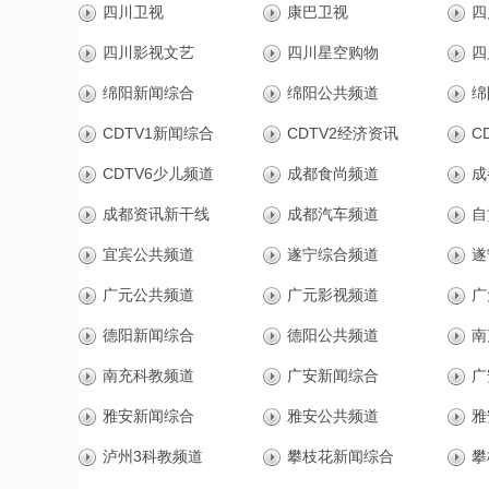
四川卫视
康巴卫视
四
四川影视文艺
四川星空购物
四
绵阳新闻综合
绵阳公共频道
绵
CDTV1新闻综合
CDTV2经济资讯
C
CDTV6少儿频道
成都食尚频道
成
成都资讯新干线
成都汽车频道
自
宜宾公共频道
遂宁综合频道
遂
广元公共频道
广元影视频道
广
德阳新闻综合
德阳公共频道
南
南充科教频道
广安新闻综合
广
雅安新闻综合
雅安公共频道
雅
泸州3科教频道
攀枝花新闻综合
攀