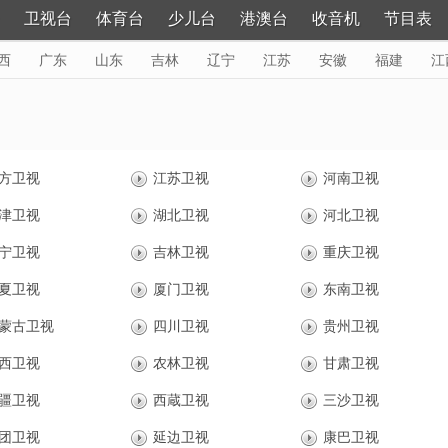
卫视台
体育台
少儿台
港澳台
收音机
节目表
西
广东
山东
吉林
辽宁
江苏
安徽
福建
江
黑龙江
更多>
方卫视
江苏卫视
河南卫视
津卫视
湖北卫视
河北卫视
宁卫视
吉林卫视
重庆卫视
夏卫视
厦门卫视
东南卫视
蒙古卫视
四川卫视
贵州卫视
西卫视
农林卫视
甘肃卫视
疆卫视
西蔵卫视
三沙卫视
团卫视
延边卫视
康巴卫视