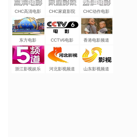
CHC高清电影
CHC家庭影院
CHC动作电影
东方电影
CCTV6电影
香港电影频道
浙江影视娱乐
河北影视频道
山东影视频道