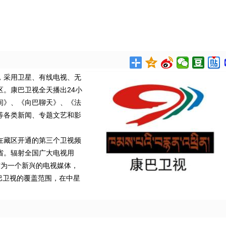
，采用卫星、有线电视、无
。康巴卫视全天播出24小
间》、《向巴聊天》、《法
等各类新闻、专题文艺和影
在藏区开通的第三个卫视频
省。辐射全国广大电视用
作为一个新兴的电视媒体，
巴卫视的覆盖范围，在中星