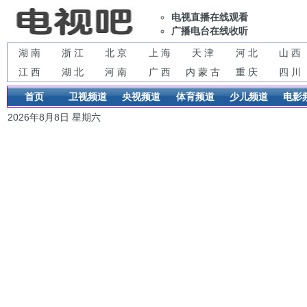
电视直播在线观看
广播电台在线收听
湖 南
浙 江
北 京
上 海
天 津
河 北
山 西
江 西
湖 北
河 南
广 西
内 蒙 古
重 庆
四 川
首页
卫视频道
央视频道
体育频道
少儿频道
电影
2026年8月8日 星期六